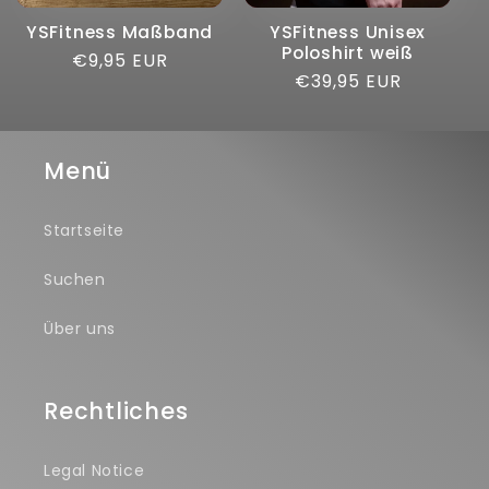
YSFitness Maßband
YSFitness Unisex
Poloshirt weiß
Normaler
€9,95 EUR
Normaler
€39,95 EUR
Preis
Preis
Menü
Startseite
Suchen
Über uns
Rechtliches
Legal Notice