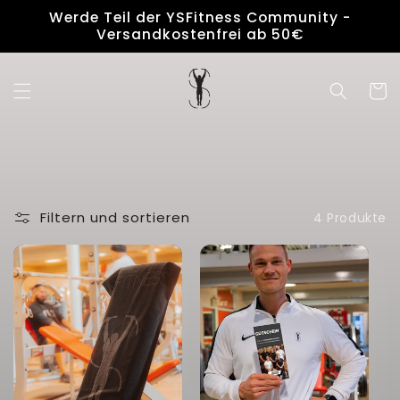
Direkt
Werde Teil der YSFitness Community -
zum
Versandkostenfrei ab 50€
Inhalt
Warenko
Filtern und sortieren
4 Produkte